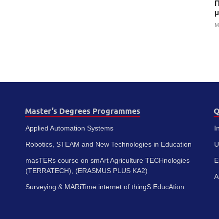
Π
μ
M
Master’s Degrees Programmes
Q
Applied Automation Systems
I
Robotics, STEAM and New Technologies in Education
U
masTERs course on smArt Agriculture TECHnologies
E
(TERRATECH), (ERASMUS PLUS KA2)
A
Surveying & MARiTime internet of thingS EducAtion