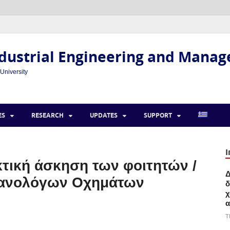
dustrial Engineering and Mana
 University
ES
RESEARCH
UPDATES
SUPPORT
I
τική άσκηση των φοιτητών /
Δ
χανολόγων Οχημάτων
δ
χ
α
T