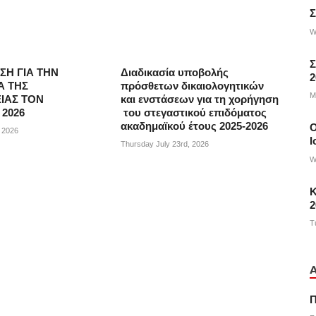
Σ
W
Σ
ΣΗ ΓΙΑ ΤΗΝ
Διαδικασία υποβολής
2
Α ΤΗΣ
πρόσθετων δικαιολογητικών
M
ΙΑΣ ΤΟΝ
και ενστάσεων για τη χορήγηση
2026
του στεγαστικού επιδόματος
ακαδημαϊκού έτους 2025-2026
, 2026
Ι
Thursday July 23rd, 2026
W
Κ
2
T
Π