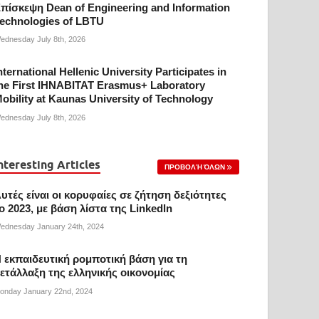
πίσκεψη Dean of Engineering and Information
echnologies of LBTU
ednesday July 8th, 2026
nternational Hellenic University Participates in
he First IHNABITAT Erasmus+ Laboratory
obility at Kaunas University of Technology
ednesday July 8th, 2026
nteresting Articles
ΠΡΟΒΟΛΉ ΌΛΩΝ
υτές είναι οι κορυφαίες σε ζήτηση δεξιότητες
ο 2023, με βάση λίστα της Linkedln
ednesday January 24th, 2024
 εκπαιδευτική ρομποτική βάση για τη
ετάλλαξη της ελληνικής οικονομίας
onday January 22nd, 2024