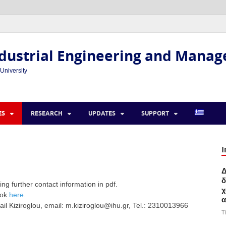
dustrial Engineering and Mana
 University
ES
RESEARCH
UPDATES
SUPPORT
I
Δ
δ
g further contact information in pdf.
χ
ook
here
.
α
 Kiziroglou, email: m.kiziroglou@ihu.gr, Tel.: 2310013966
T