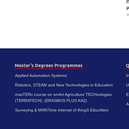
Π
μ
M
Master’s Degrees Programmes
Q
Applied Automation Systems
I
Robotics, STEAM and New Technologies in Education
U
masTERs course on smArt Agriculture TECHnologies
E
(TERRATECH), (ERASMUS PLUS KA2)
A
Surveying & MARiTime internet of thingS EducAtion