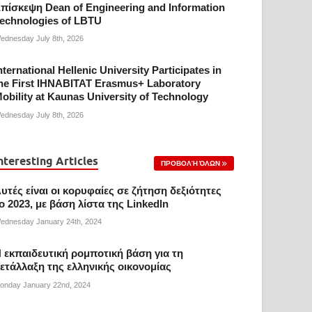
πίσκεψη Dean of Engineering and Information
echnologies of LBTU
ednesday July 8th, 2026
nternational Hellenic University Participates in
he First IHNABITAT Erasmus+ Laboratory
obility at Kaunas University of Technology
ednesday July 8th, 2026
nteresting Articles
ΠΡΟΒΟΛΉ ΌΛΩΝ
υτές είναι οι κορυφαίες σε ζήτηση δεξιότητες
ο 2023, με βάση λίστα της Linkedln
ednesday January 24th, 2024
 εκπαιδευτική ρομποτική βάση για τη
ετάλλαξη της ελληνικής οικονομίας
onday January 22nd, 2024