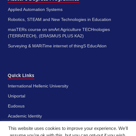
Applied Automation Systems
Robotics, STEAM and New Technologies in Education
masTERs course on smArt Agriculture TECHnologies
(TERRATECH), (ERASMUS PLUS KA2)
Surveying & MARiTime internet of thingS EducAtion
Quick Links
International Hellenic University
Uniportal
Eudoxus
Academic Identity
This website uses cookies to improve your experience. We'll
assume you're ok with this, but you can opt-out if you wish.