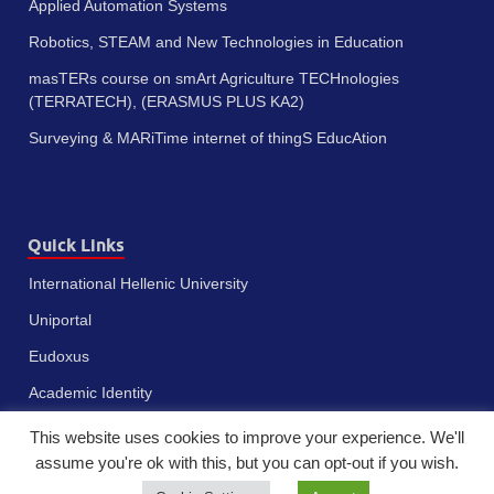
Applied Automation Systems
Robotics, STEAM and New Technologies in Education
masTERs course on smArt Agriculture TECHnologies
(TERRATECH), (ERASMUS PLUS KA2)
Surveying & MARiTime internet of thingS EducAtion
Quick Links
International Hellenic University
Uniportal
Eudoxus
Academic Identity
This website uses cookies to improve your experience. We'll
assume you're ok with this, but you can opt-out if you wish.