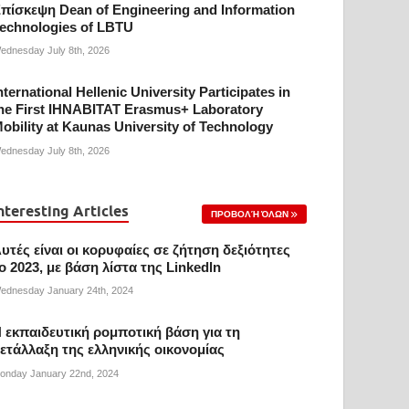
πίσκεψη Dean of Engineering and Information
echnologies of LBTU
ednesday July 8th, 2026
nternational Hellenic University Participates in
he First IHNABITAT Erasmus+ Laboratory
obility at Kaunas University of Technology
ednesday July 8th, 2026
nteresting Articles
ΠΡΟΒΟΛΉ ΌΛΩΝ
υτές είναι οι κορυφαίες σε ζήτηση δεξιότητες
ο 2023, με βάση λίστα της Linkedln
ednesday January 24th, 2024
 εκπαιδευτική ρομποτική βάση για τη
ετάλλαξη της ελληνικής οικονομίας
onday January 22nd, 2024