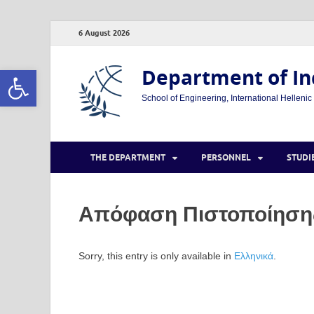
6 August 2026
Open toolbar
Department of In
School of Engineering, International Hellenic
THE DEPARTMENT
PERSONNEL
STUDI
Απόφαση Πιστοποίηση
Sorry, this entry is only available in
Ελληνικά
.