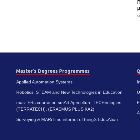
Π
μ
M
Master’s Degrees Programmes
Q
Applied Automation Systems
I
Robotics, STEAM and New Technologies in Education
U
masTERs course on smArt Agriculture TECHnologies
E
(TERRATECH), (ERASMUS PLUS KA2)
A
Surveying & MARiTime internet of thingS EducAtion