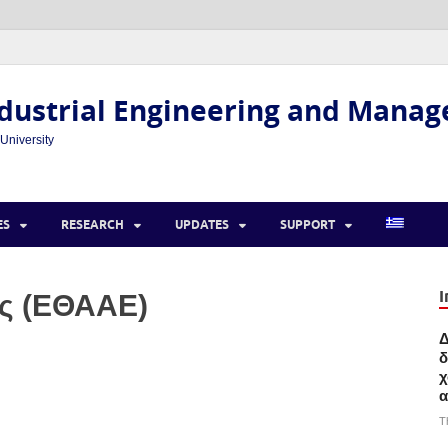
dustrial Engineering and Mana
 University
ES
RESEARCH
UPDATES
SUPPORT
I
ς (ΕΘΑΑΕ)
Δ
δ
χ
α
T