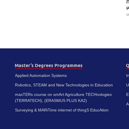
Π
μ
M
Master’s Degrees Programmes
Q
Applied Automation Systems
I
Robotics, STEAM and New Technologies in Education
U
masTERs course on smArt Agriculture TECHnologies
E
(TERRATECH), (ERASMUS PLUS KA2)
A
Surveying & MARiTime internet of thingS EducAtion