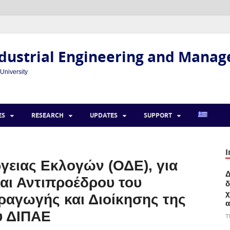
dustrial Engineering and Mana
 University
ES
RESEARCH
UPDATES
SUPPORT
I
γειας Εκλογών (ΟΔΕ), για
Δ
αι Αντιπροέδρου του
δ
χ
αγωγής και Διοίκησης της
α
υ ΔΙΠΑΕ
T