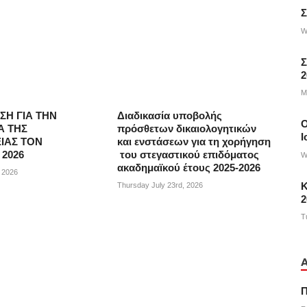
Σ
W
Σ
2
M
ΣΗ ΓΙΑ ΤΗΝ
Διαδικασία υποβολής
Α ΤΗΣ
πρόσθετων δικαιολογητικών
Ι
ΙΑΣ ΤΟΝ
και ενστάσεων για τη χορήγηση
2026
του στεγαστικού επιδόματος
W
ακαδημαϊκού έτους 2025-2026
, 2026
Κ
Thursday July 23rd, 2026
2
T
Π