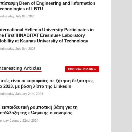
πίσκεψη Dean of Engineering and Information
echnologies of LBTU
ednesday July 8th, 2026
nternational Hellenic University Participates in
he First IHNABITAT Erasmus+ Laboratory
obility at Kaunas University of Technology
ednesday July 8th, 2026
nteresting Articles
ΠΡΟΒΟΛΉ ΌΛΩΝ
υτές είναι οι κορυφαίες σε ζήτηση δεξιότητες
ο 2023, με βάση λίστα της Linkedln
ednesday January 24th, 2024
 εκπαιδευτική ρομποτική βάση για τη
ετάλλαξη της ελληνικής οικονομίας
onday January 22nd, 2024