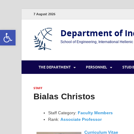
7 August 2026
Open toolbar
Department of In
School of Engineering, International Hellenic
THE DEPARTMENT
PERSONNEL
STUDI
STAFF
Bialas Christos
Staff Category:
Faculty Members
Rank:
Associate Professor
Curriculum Vitae