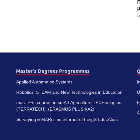
Π
μ
M
Master’s Degrees Programmes
Q
Applied Automation Systems
I
Robotics, STEAM and New Technologies in Education
U
masTERs course on smArt Agriculture TECHnologies
E
(TERRATECH), (ERASMUS PLUS KA2)
A
Surveying & MARiTime internet of thingS EducAtion