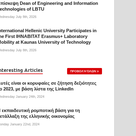
πίσκεψη Dean of Engineering and Information
echnologies of LBTU
ednesday July 8th, 2026
nternational Hellenic University Participates in
he First IHNABITAT Erasmus+ Laboratory
obility at Kaunas University of Technology
ednesday July 8th, 2026
nteresting Articles
ΠΡΟΒΟΛΉ ΌΛΩΝ
υτές είναι οι κορυφαίες σε ζήτηση δεξιότητες
ο 2023, με βάση λίστα της Linkedln
ednesday January 24th, 2024
 εκπαιδευτική ρομποτική βάση για τη
ετάλλαξη της ελληνικής οικονομίας
onday January 22nd, 2024