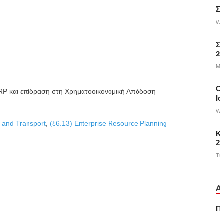
Σ
W
Σ
2
M
ERP και επίδραση στη Χρηματοοικονομική Απόδοση
Ι
W
s and Transport
,
(86.13) Enterprise Resource Planning
Κ
2
T
Π