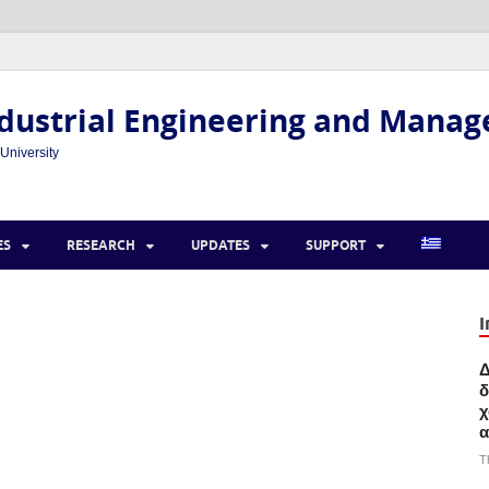
dustrial Engineering and Mana
 University
ES
RESEARCH
UPDATES
SUPPORT
I
Δ
δ
χ
α
T